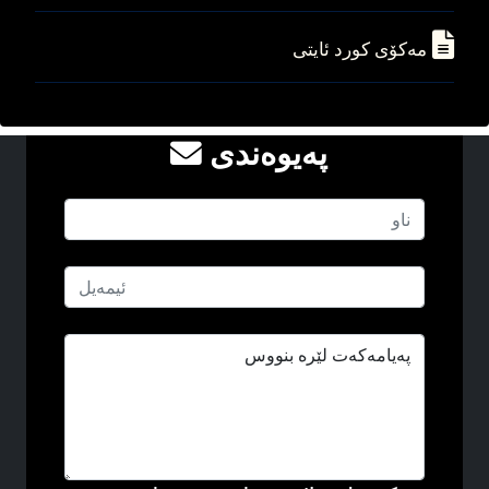
مه‌کۆی کورد ئایتی
په‌یوه‌ندی