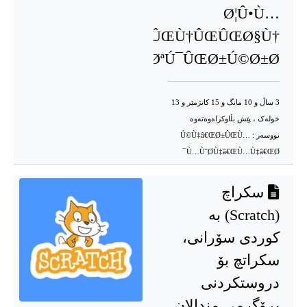
Ø¦Û•Ù…
ÛŒÙ†ÛŒÛŒØ§Ù†
Ø¯Û•Ø³ØªÚ¯ÛŒØ±Ú©Ø±Ø¯
3 ساڵ و 10 مانگ و 15 کاتژمێر و 13
خوله‌ک ، پێش بڵاوکراه‌وه‌ته‌وه‌
نووسه‌ر :
Ú©Ù‡â€ŒØ±ÛŒÙ…
Ù…ÙˆØ­Ù‡â€ŒÙ…Ù‡â€ŒØ¯
سکراچ
(Scratch) به
کوردی سۆرانی،
سکراتچ بۆ
دروستکردنی
پڕۆگرمی مندالان