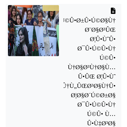
Ù‡Ø§Ú©Ú©Û•Ø±Û•Ú©Ø§Ù†
Ø¨Ø§Ø³ÛŒ
Ø¦Û•ÙˆÛ•
Ø¯Û•Ú©Û•Ù†
Ú©Û•
Ù†Ø§Ø³Ù†Ø§Ù…
Û•ÛŒ Ø¦Û•Ùˆ
Ù¾Û†Ù„ÛŒØ³Ø§Ù†Û•
Ø¦Ø§Ø´Ú©Ø±Ø§
Ø¯Û•Ú©Û•Ù†
Ú©Û• Ù…
Û•Ù‡Ø³Ø§