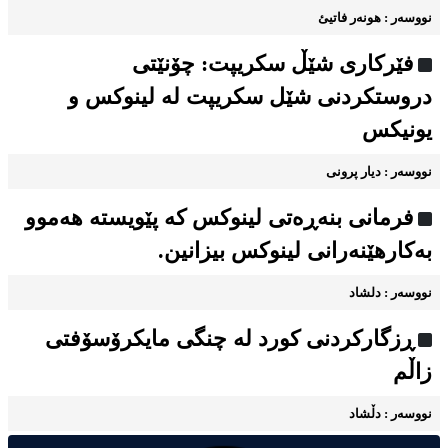
نووسه‌ر : هونه‌ر فاتیئ
فێرکاری شێڵ سکریپت: چۆنێتی
دروستکردنی شێل سکریپت لە لینوکس و
یونیکس
نووسه‌ر : دیار پرونی
فرمانی بنەڕەتی لینوکس کە پێویستە هەموو
به‌کارهێنه‌رانی لینوکس بیزانین.
نووسه‌ر : دلشاد
ڕزگارکردنی کورد له چنگی مایکرۆسۆفتی
زاڵم
نووسه‌ر : دڵشاد