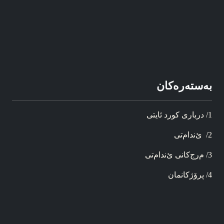
به‌سته‌ره‌کان
1/ د‌ربار‌ی کورد ئایتی
2/ ئ‌ندام‌تی
3/ م‌رج‌کانی ئ‌ندام‌تی
4/ پرۆژ‌کانمان