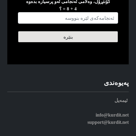
کۆنتڕۆل، وه‌لامی ئه‌نجامی ئه‌و پرسیاره‌ بده‌وه
4 + 8 = ؟
په‌یوه‌ندی
ئیمه‌یل
info@kurdit.net
support@kurdit.net