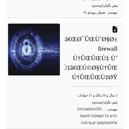
پێش بڵاوکراه‌وه‌ته‌وه‌
نووسه‌ر :
هه‌وڵی رووداو ٢٤
Ø¦Ø§Ú¯Ø±Ù‡â€ŒØ¯ÛŒÙˆØ§Ø±
firewall
Ú†ÛŒÛŒÙ‡ Ùˆ
Ø³ÙˆÙˆØ¯Ù‡â€ŒÚ©Ø§Ù†ÛŒ
Ú†ÛŒÛŒÙ‡ØŸ
3 ساڵ و 10 مانگ و 11 خوله‌ک ،
پێش بڵاوکراه‌وه‌ته‌وه‌
نووسه‌ر :
Ù‡Ù‡â€ŒØ±ÛŽÙ…
ÛŒØ³ÙˆÙØ²Ø§Ø¯Ù‡ Ø¨Û†
Ú©ÙˆØ±Ø¯Ø¦Ø§ÛŒØªÛŒ