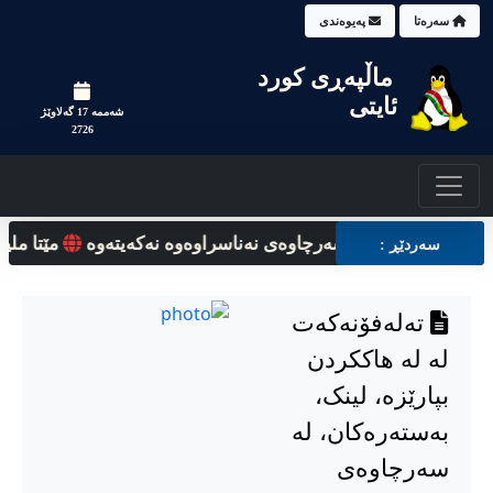
سه‌ره‌تا
په‌یوه‌ندی
ماڵپه‌‌ڕی کورد
ئایتی
شه‌ممه‌ 17 گه‌لاوێژ
2726
بەستەرەکان، لە سەرچاوەی نەناسراوەوە نه‌که‌یته‌وه‌
مێتا ملیارەها
سه‌ردێڕ :
تەلەفۆنه‌که‌ت
له له هاککردن
بپارێزه‌، لینک،
بەستەرەکان، لە
سەرچاوەی