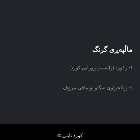
ماڵپه‌‌ڕی گرنگ
1/ زکورد (زانستپ‌ڕو‌رانی کورد)
2/ ڕێکخراوی ه‌نگاو بۆ مافی مرۆڤ
کورد ئایتی ©