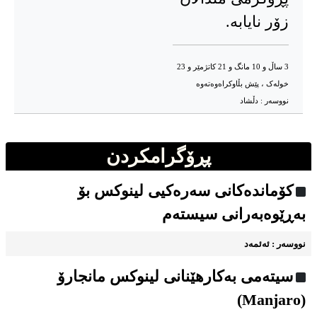
زۆر نایابه‌.
3 ساڵ و 10 مانگ و 21 کاتژمێر و 23
خوله‌ک ، پێش بڵاوکراه‌وه‌ته‌وه‌
نووسه‌ر :
دڵشاد
پڕۆگرامکردن
کۆماندەکانی سەرەکیی لینوکس بۆ
بەڕێوەبەرانی سیستەم
نووسه‌ر : ئه‌ئمه‌د
سیته‌می به‌کارهێنانی لینوکس مانجارۆ
(Manjaro)