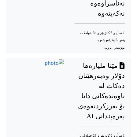
نەناسراوەوە
نه‌که‌یته‌وه‌
1 ساڵ و 5 کاتژمێر و 34 خوله‌ک ،
پێش بڵاوکراه‌وه‌ته‌وه‌
نووسه‌ر :
پرونی
مێتا ملیارەها
دۆلار وەبەرهێنان
دەکات لە
ناوەندەکانی داتا
بۆ بەرزکردنەوەی
پەرەپێدانی AI
1 ساڵ و 2 کاتژمێر و 28 خوله‌ک ،